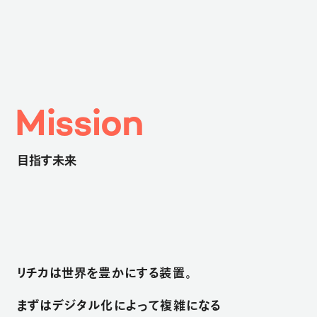
M
M
i
i
s
s
s
s
i
i
o
o
n
n
目指す未来
リ
チ
カ
は
世
界
を
豊
か
に
す
る
装
置
。
ま
ず
は
デ
ジ
タ
ル
化
に
よ
っ
て
複
雑
に
な
る