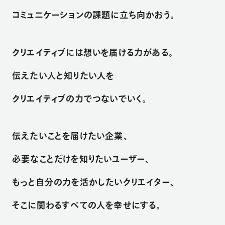
コ
ミ
ュ
ニ
ケ
ー
シ
ョ
ン
の
課
題
に
立
ち
向
か
お
う
。
ク
リ
エ
イ
テ
ィ
ブ
に
は
想
い
を
届
け
る
力
が
あ
る
。
伝
え
た
い
人
と
知
り
た
い
人
を
ク
リ
エ
イ
テ
ィ
ブ
の
力
で
つ
な
い
で
い
く
。
伝
え
た
い
こ
と
を
届
け
た
い
企
業
、
必
要
な
こ
と
だ
け
を
知
り
た
い
ユ
ー
ザ
ー
、
も
っ
と
自
分
の
力
を
活
か
し
た
い
ク
リ
エ
イ
タ
ー
、
そ
こ
に
関
わ
る
す
べ
て
の
人
を
幸
せ
に
す
る
。