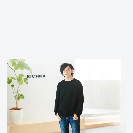
R
e
l
a
t
e
d
C
o
n
t
e
n
t
s