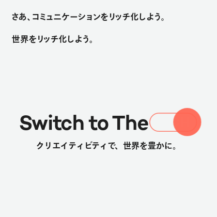
さ
あ
、
コ
ミ
ュ
ニ
ケ
ー
シ
ョ
ン
を
リ
ッ
チ
化
し
よ
う
。
世
界
を
リ
ッ
チ
化
し
よ
う
。
Switch to The
クリエイティビティで、世界を豊かに。