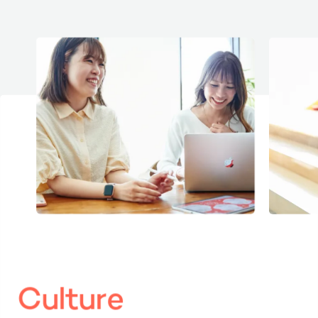
C
u
l
t
u
r
e