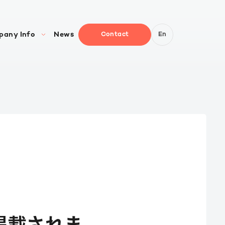
pany Info
News
Contact
En
概要
/CxO紹介
セス