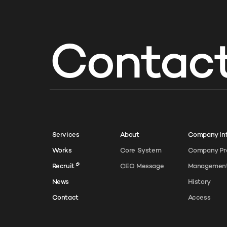
Contac
Services
About
Company In
Works
Core System
Company Pro
CEO Message
Managemen
Recruit
History
News
Access
Contact