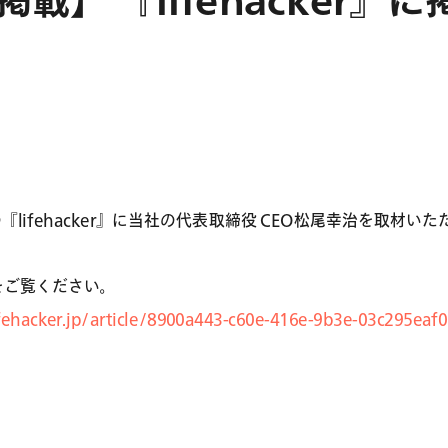
載】 『lifehacker』
『lifehacker』に当社の代表取締役 CEO松尾幸治を取材い
をご覧ください。
fehacker.jp/article/8900a443-c60e-416e-9b3e-03c295eaf