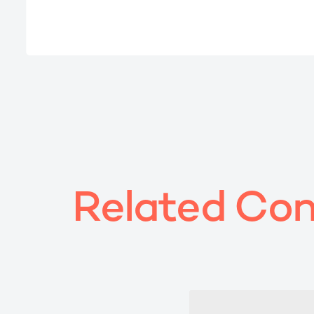
R
e
l
a
t
e
d
C
o