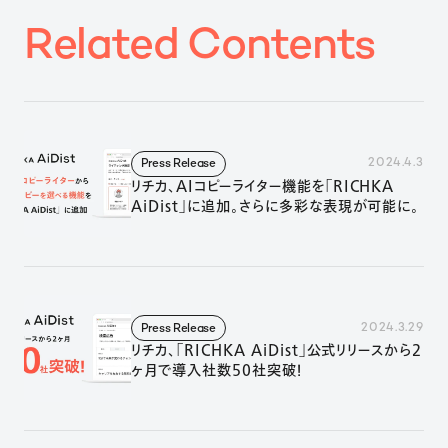
R
e
l
a
t
e
d
C
o
n
t
e
n
t
s
2024.4.3
Press Release
リチカ、AIコピーライター機能を「RICHKA
AiDist」に追加。さらに多彩な表現が可能に。
2024.3.29
Press Release
リチカ、「RICHKA AiDist」公式リリースから2
ヶ月で導入社数50社突破！