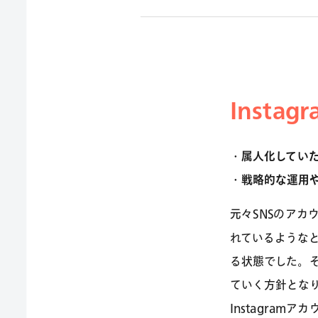
Insta
・属人化してい
・戦略的な運用
元々SNSのアカ
れているような
る状態でした。そ
ていく方針とな
Instagra