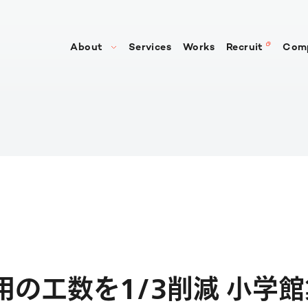
About
Services
Works
Recruit
Com
私たちの強み
会社
代表メッセージ
役員
沿革
アク
m運用の工数を1/3削減 小