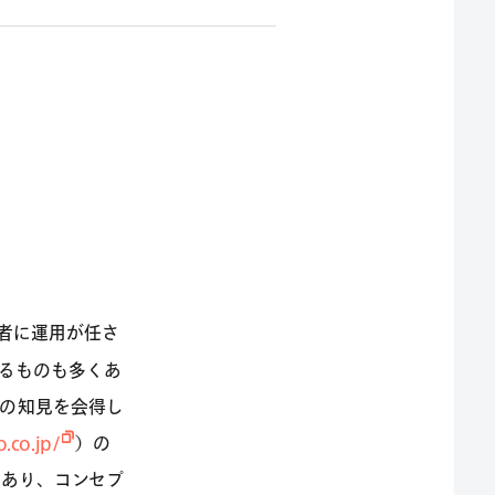
者に運用が任さ
るものも多くあ
用の知見を会得し
o.co.jp/
）の
もあり、コンセプ