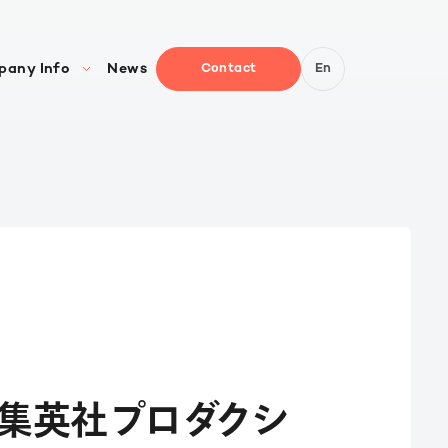
pany Info
News
Contact
En
概要
/CxO紹介
セス
学館集英社プロダクシ