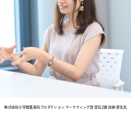
株式会社小学館集英社プロダクション マーケティング部 宣伝2課 加納 芽生氏