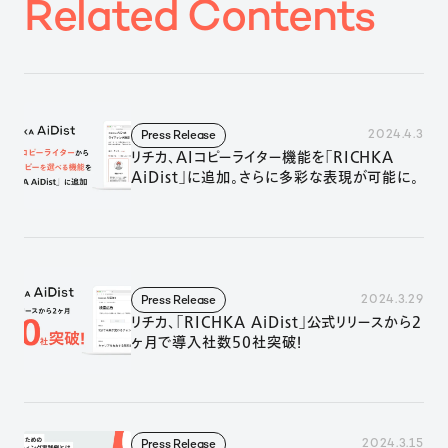
R
e
l
a
t
e
d
C
o
n
t
e
n
t
s
2024.4.3
Press Release
リチカ、AIコピーライター機能を「RICHKA
AiDist」に追加。さらに多彩な表現が可能に。
2024.3.29
Press Release
リチカ、「RICHKA AiDist」公式リリースから2
ヶ月で導入社数50社突破！
2024.3.15
Press Release